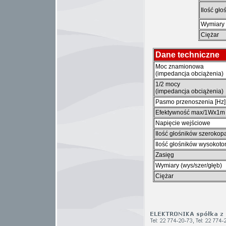
Ilość gł
Wymiary 
Ciężar
Dane techniczne
Moc znamionowa
(impedancja obciążenia)
1/2 mocy
(impedancja obciążenia)
Pasmo przenoszenia [Hz]
Efektywność max/1Wx1m
Napięcie wejściowe
Ilość głośników szeroko
Ilość głośników wysokot
Zasięg
Wymiary (wys/szer/głęb)
Ciężar