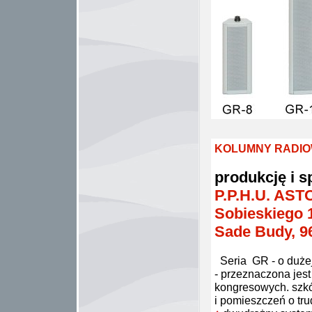
KOLUMNY RADIOW
produkcję i s
P.P.H.U. ASTO
Sobieskiego 
Sade Budy, 9
Seria GR - o dużej
- przeznaczona jest
kongresowych. szkół
i pomieszczeń o tru