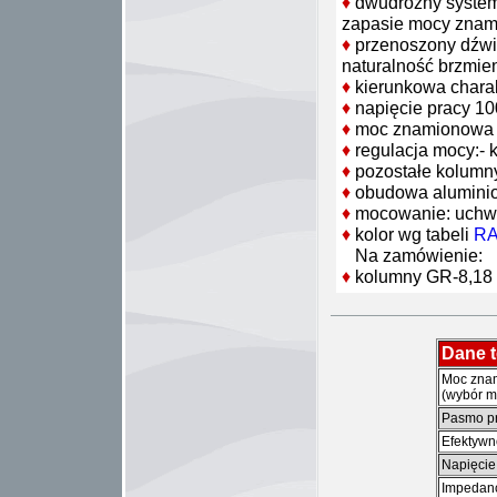
♦
dwudrożny system 
zapasie mocy znami
♦
przenoszony dźwię
naturalność brzmie
♦
kierunkowa charak
♦
napięcie pracy 1
♦
moc znamionowa (z
♦
regulacja mocy:- 
♦
pozostałe kolumny
♦
obudowa aluminio
♦
mocowanie: uchwyt
♦
kolor wg tabeli
RA
Na zamówienie:
♦
kolumny GR-8,18 
Dane 
Moc zna
(wybór m
Pasmo pr
Efektyw
Napięcie
Impedan